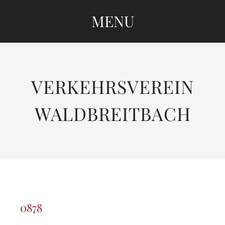
MENU
SKIP
TO
CONTENT
VERKEHRSVEREIN
WALDBREITBACH
0878