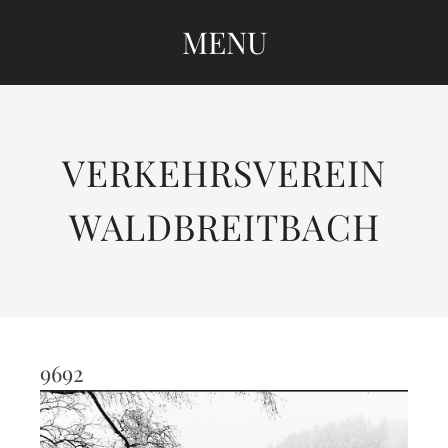
MENU
SKIP
TO
CONTENT
VERKEHRSVEREIN
WALDBREITBACH
9692