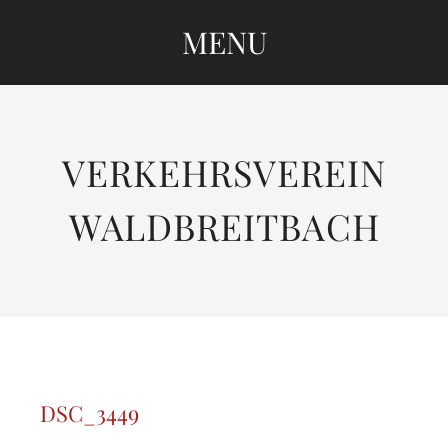
MENU
SKIP
TO
CONTENT
VERKEHRSVEREIN
WALDBREITBACH
DSC_3449