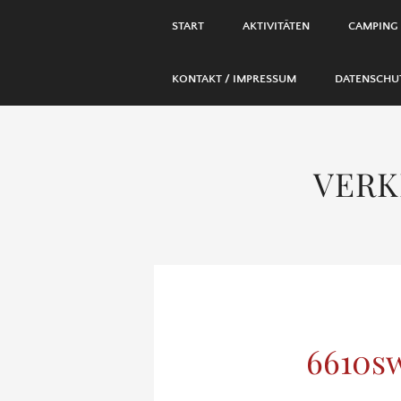
SKIP
START
AKTIVITÄTEN
CAMPING
TO
CONTENT
KONTAKT / IMPRESSUM
DATENSCHU
VERK
6610s