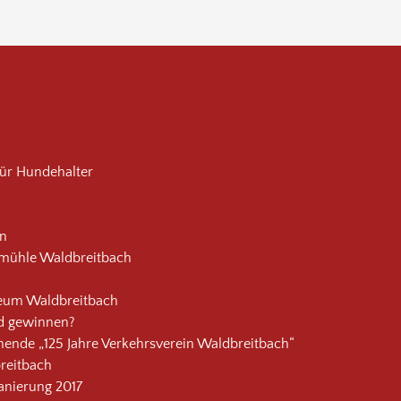
ür Hundehalter
rn
lmühle Waldbreitbach
um Waldbreitbach
d gewinnen?
ende „125 Jahre Verkehrsverein Waldbreitbach“
breitbach
anierung 2017