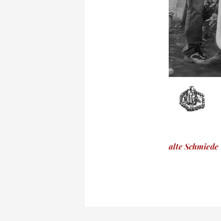
Beitragsnav
alte Schmiede