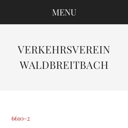
MENU
SKIP
TO
CONTENT
VERKEHRSVEREIN
WALDBREITBACH
6610-2